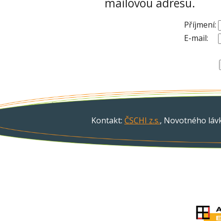
mailovou adresu.
Příjmení:
E-mail:
Kontakt:
ČSCHI z.s.
, Novotného lávk